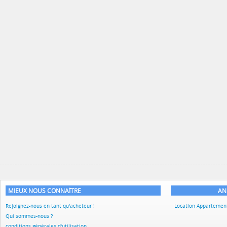
MIEUX NOUS CONNAÎTRE
AN
Rejoignez-nous en tant qu'acheteur !
Location Apparteme
Qui sommes-nous ?
conditions générales d'utilisation