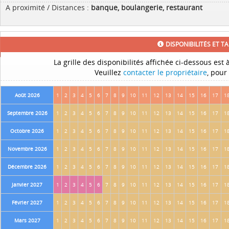
A proximité / Distances :
banque, boulangerie, restaurant
DISPONIBILITÉS ET TA
La grille des disponibilités affichée ci-dessous est à
Veuillez
contacter le propriétaire
, pour
Août 2026
1
2
3
4
5
6
7
8
9
10
11
12
13
14
15
16
17
1
Septembre 2026
1
2
3
4
5
6
7
8
9
10
11
12
13
14
15
16
17
1
Octobre 2026
1
2
3
4
5
6
7
8
9
10
11
12
13
14
15
16
17
1
Novembre 2026
1
2
3
4
5
6
7
8
9
10
11
12
13
14
15
16
17
1
Décembre 2026
1
2
3
4
5
6
7
8
9
10
11
12
13
14
15
16
17
1
Janvier 2027
1
2
3
4
5
6
7
8
9
10
11
12
13
14
15
16
17
1
Février 2027
1
2
3
4
5
6
7
8
9
10
11
12
13
14
15
16
17
1
Mars 2027
1
2
3
4
5
6
7
8
9
10
11
12
13
14
15
16
17
1