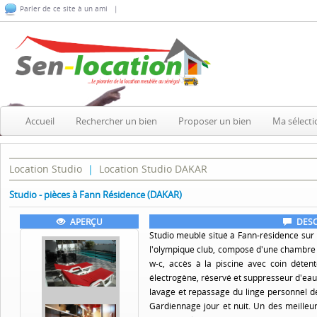
Parler de ce site à un ami |
Accueil
Rechercher un bien
Proposer un bien
Ma sélecti
Location Studio
|
Location Studio DAKAR
Studio - pièces à Fann Résidence (DAKAR)
APERÇU
DESC
Studio meublé situé à Fann-résidence sur l
l'olympique club, composé d'une chambre s
w-c, accès à la piscine avec coin détent
électrogène, réservé et suppresseur d'eau.
lavage et repassage du linge personnel de
Gardiennage jour et nuit. Un des meilleu